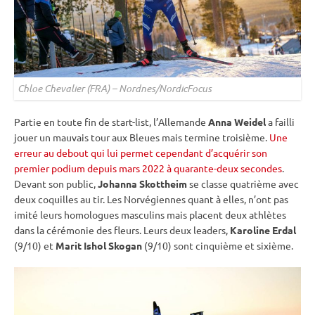
Chloe Chevalier (FRA) – Nordnes/NordicFocus
Partie en toute fin de start-list, l’Allemande
Anna Weidel
a failli
jouer un mauvais tour aux Bleues mais termine troisième.
Une
erreur au debout qui lui permet cependant d’acquérir son
premier podium depuis mars 2022 à quarante-deux secondes
.
Devant son public,
Johanna Skottheim
se classe quatrième avec
deux coquilles au tir. Les Norvégiennes quant à elles, n’ont pas
imité leurs homologues masculins mais placent deux athlètes
dans la cérémonie des fleurs. Leurs deux leaders,
Karoline Erdal
(9/10) et
Marit Ishol Skogan
(9/10) sont cinquième et sixième.