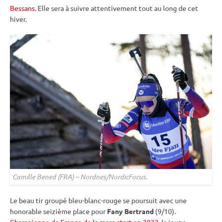
Bessans
. Elle sera à suivre attentivement tout au long de cet
hiver.
Camille Bened (FRA) – Nordnes/NordicFocus.
Le beau tir groupé bleu-blanc-rouge se poursuit avec une
honorable seizième place pour
Fany Bertrand
(9/10).
Championne de France de la mass-start en 2023
, la jeune