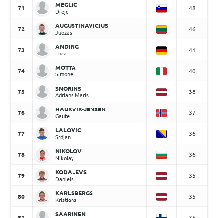
MEGLIC
71
48
Drejc
AUGUSTINAVICIUS
72
46
Juozas
ANDING
73
41
Luca
MOTTA
74
40
Simone
SNORINS
75
38
Adrians Maris
HAUKVIK-JENSEN
76
37
Gaute
LALOVIC
77
36
Srdjan
NIKOLOV
78
36
Nikolay
KODALEVS
79
35
Daniels
KARLSBERGS
80
35
Kristians
SAARINEN
81
35