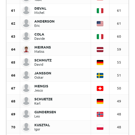
DEVAL
61
61
Michel
ANDERSON
62
61
Eric
COLA
63
60
Davide
MEIRANS
64
59
Matiss
SCHMUTZ
65
55
David
JANSSON
66
51
Oskar
MENGIS
67
50
Jesco
SCHUETZE
68
49
Karl
GUNDERSEN
69
48
Leo
KUSZTAL
70
48
Igor