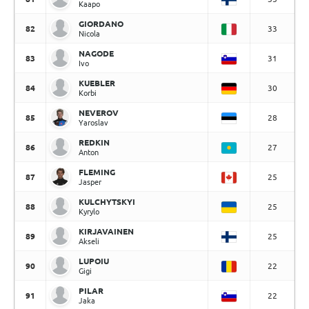
Kaapo
GIORDANO
82
33
Nicola
NAGODE
83
31
Ivo
KUEBLER
84
30
Korbi
NEVEROV
85
28
Yaroslav
REDKIN
86
27
Anton
FLEMING
87
25
Jasper
KULCHYTSKYI
88
25
Kyrylo
KIRJAVAINEN
89
25
Akseli
LUPOIU
90
22
Gigi
PILAR
91
22
Jaka