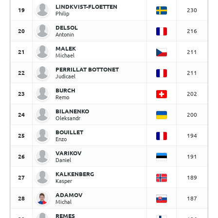
LINDKVIST-FLOETTEN
19
230
Philip
DELSOL
20
216
Antonin
MALEK
21
211
Michael
PERRILLAT BOTTONET
22
211
Judicael
BURCH
23
202
Remo
BILANENKO
24
200
Oleksandr
BOUILLET
25
194
Enzo
VARIKOV
26
191
Daniel
KALKENBERG
27
189
Kasper
ADAMOV
28
187
Michal
REMES