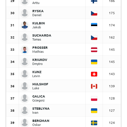
29
186
Arttu
RYSKA
30
175
Daniel
KULBIN
31
174
Jakob
SUCHARDA
32
162
Tomas
PROSSER
33
145
Mathias
KRIUKOV
34
145
Dmytro
KUNZ
35
143
Levin
HULSHOF
36
139
Luke
GALICA
37
128
Grzegorz
STEBLYNA
38
127
Ivan
BERGMAN
39
124
Oskar