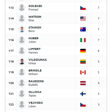
DOLECEK
113
7
Premysl
WATSON
114
7
Elias
STANISH
115
7
Boris
HUBER
116
7
Julian
LIPFERT
117
6
Hannes
VILDZIUNAS
118
5
Mikas
BRINDLE
119
5
William
RAUDZINS
120
4
Rudolfs
OLLIKKA
121
3
Topias
VEJVODA
122
3
Lukas