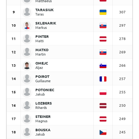
Matthaeus
TARASIUK
9
307
Taras
SKLENARIK
10
297
Markus
PINTER
11
278
Matti
MATKO
12
269
Martin
OMEJC
13
266
Aljaz
POIROT
14
257
Guillaume
POTONIEC
15
255
Jakub
LOZBERS
16
250
Rihards
STEINER
17
249
Magnus
BOUSKA
18
245
Jakub