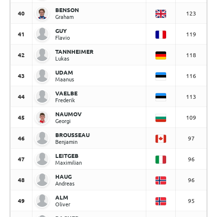
BENSON
40
123
Graham
GUY
41
119
Flavio
TANNHEIMER
42
118
Lukas
UDAM
43
116
Maanus
VAELBE
44
113
Frederik
NAUMOV
45
109
Georgi
BROUSSEAU
46
97
Benjamin
LEITGEB
47
96
Maximilian
HAUG
48
96
Andreas
ALM
49
95
Oliver