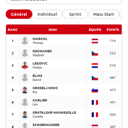
Général
Individuel
Sprint
Mass Start
R
RANG
NOM
ÉQUIPE
POINTS
MARCHL
1
719
Thomas
KOCMANEK
2
522
Vladimir
LEGOVIC
3
516
Matija
ELIAS
4
487
David
GROSELJ SIMIC
5
473
Ruj
CARLIER
6
431
Leo
GRATALOUP-MANISSOLLE
7
420
Camille
SCHOENAIGNER
8
307