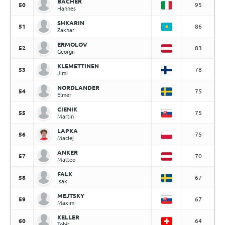
BACHER
50
95
Hannes
SHKARIN
51
86
Zakhar
ERMOLOV
52
83
Georgii
KLEMETTINEN
53
78
Jimi
NORDLANDER
54
75
Elmer
CIENIK
55
75
Martin
LAPKA
56
75
Maciej
ANKER
57
70
Matteo
FALK
58
67
Isak
MEJTSKY
59
67
Maxim
KELLER
60
64
Tobit