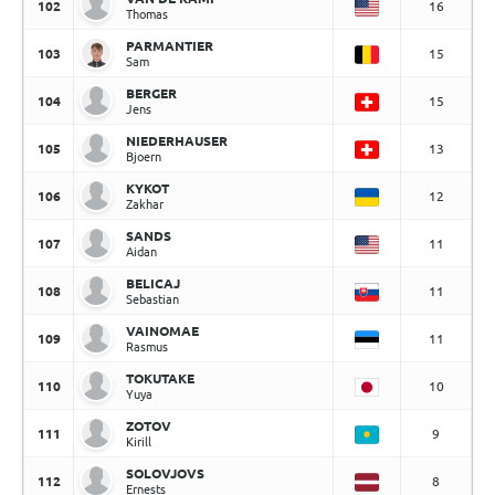
102
16
Thomas
PARMANTIER
103
15
Sam
BERGER
104
15
Jens
NIEDERHAUSER
105
13
Bjoern
KYKOT
106
12
Zakhar
SANDS
107
11
Aidan
BELICAJ
108
11
Sebastian
VAINOMAE
109
11
Rasmus
TOKUTAKE
110
10
Yuya
ZOTOV
111
9
Kirill
SOLOVJOVS
112
8
Ernests