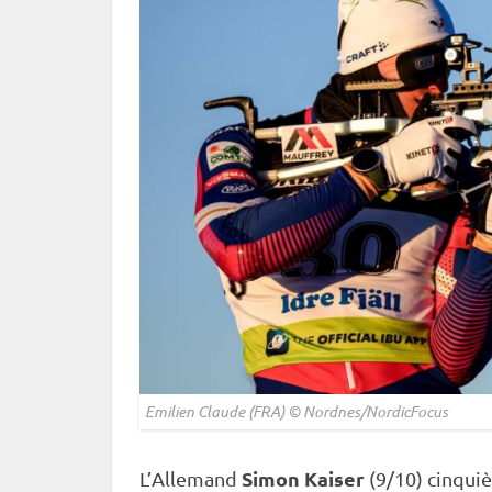
Emilien Claude (FRA) © Nordnes/NordicFocus
Simon Kaiser
L’Allemand
(9/10) cinqui