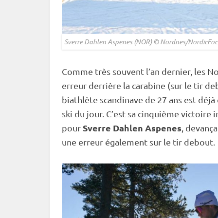
Sverre Dahlen Aspenes (NOR) © Nordnes/NordicFoc
Comme très souvent l’an dernier, les N
erreur derrière la
carabine
(sur le tir
de
biathlète scandinave de 27 ans est déjà
ski du jour. C’est sa cinquième victoire 
Sverre Dahlen Aspenes
pour
, devanç
une erreur également sur le tir
debout
.