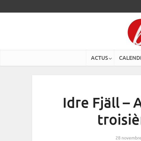
ACTUS
CALEND
Idre Fjäll –
troisi
28 novembre