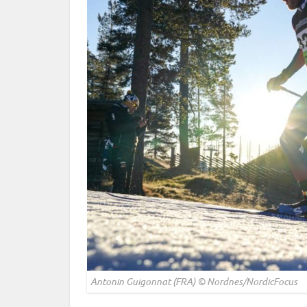
Antonin Guigonnat (FRA) © Nordnes/NordicFocus