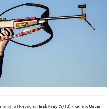
Isak Frey
Oscar
ème et le Norvégien
(9/10) sixième,