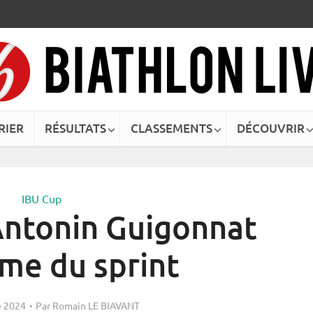
RIER
RÉSULTATS
CLASSEMENTS
DÉCOUVRIR
IBU Cup
 Antonin Guigonnat
ème du sprint
 2024
Par
Romain LE BIAVANT