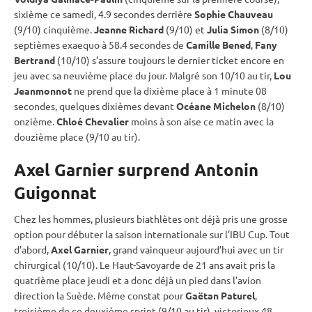
sixième ce samedi, 4.9 secondes derrière
Sophie Chauveau
(9/10) cinquième.
Jeanne Richard
(9/10) et
Julia Simon
(8/10)
septièmes exaequo à 58.4 secondes de
Camille Bened
,
Fany
Bertrand
(10/10) s’assure toujours le dernier ticket encore en
jeu avec sa neuvième place du jour. Malgré son 10/10 au tir,
Lou
Jeanmonnot
ne prend que la dixième place à 1 minute 08
secondes, quelques dixièmes devant
Océane Michelon
(8/10)
onzième.
Chloé Chevalier
moins à son aise ce matin avec la
douzième place (9/10 au tir).
Axel Garnier surprend Antonin
Guigonnat
Chez les hommes, plusieurs biathlètes ont déjà pris une grosse
option pour débuter la saison internationale sur l’
IBU
Cup
. Tout
d’abord,
Axel Garnier
, grand vainqueur aujourd’hui avec un tir
chirurgical (10/10). Le Haut-Savoyarde de 21 ans avait pris la
quatrième place jeudi et a donc déjà un pied dans l’avion
direction la Suède. Même constat pour
Gaëtan Paturel
,
troisième de ce deuxième
sprint
(9/10 au tir), victorieux 48