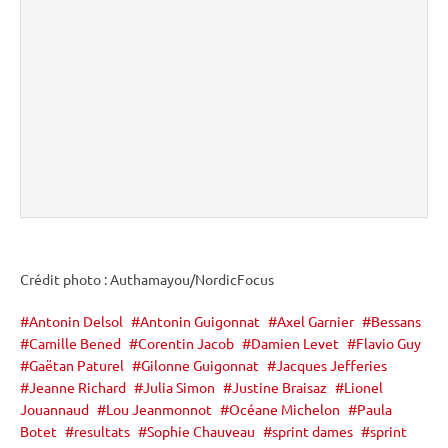
Crédit photo : Authamayou/NordicFocus
Antonin Delsol
Antonin Guigonnat
Axel Garnier
Bessans
Camille Bened
Corentin Jacob
Damien Levet
Flavio Guy
Gaëtan Paturel
Gilonne Guigonnat
Jacques Jefferies
Jeanne Richard
Julia Simon
Justine Braisaz
Lionel
Jouannaud
Lou Jeanmonnot
Océane Michelon
Paula
Botet
resultats
Sophie Chauveau
sprint dames
sprint