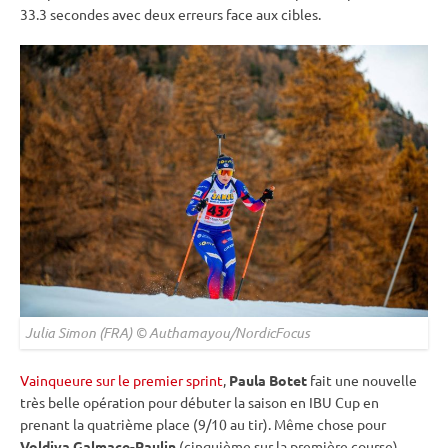
33.3 secondes avec deux erreurs face aux cibles.
Julia Simon (FRA) © Authamayou/NordicFocus
Vainqueure sur le premier sprint
,
Paula Botet
fait une nouvelle
très belle opération pour débuter la saison en
IBU
Cup
en
prenant la quatrième place (9/10 au tir). Même chose pour
Voldiya Galmace-Paulin
(cinquième sur la première course),