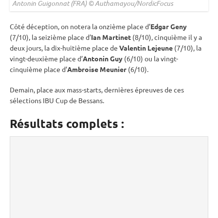
Antonin Guigonnat (FRA) © Authamayou/NordicFocus
Côté déception, on notera la onzième place d’
Edgar Geny
(7/10), la seizième place d’
Ian Martinet
(8/10), cinquième il y a
deux jours, la dix-huitième place de
Valentin Lejeune
(7/10), la
vingt-deuxième place d’
Antonin Guy
(6/10) ou la vingt-
cinquième place d’
Ambroise Meunier
(6/10).
Demain, place aux mass-starts, dernières épreuves de ces
sélections
IBU
Cup
de Bessans.
Résultats complets
: