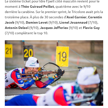
Le sixième ticket pour Idre Fjaell côté masculin revient pour le
moment à
Théo Guiraud Poillot
, quatrième avec le 9/10
derrière la
carabine
. Sur le premier
sprint
, le Tricolore avait pris la
troisième place. À plus de 30 secondes d’
Axel Garnier
,
Corentin
Jacob
(9/10),
Damien Levet
(9/10),
Lionel Jouannaud
(7/10),
Antonin Delsol
(9/10),
Jacques Jefferies
(9/10) et
Flavio Guy
(7/10) complètent le top 10.