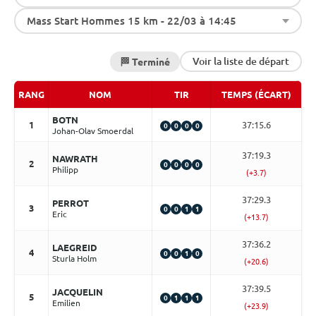
Mass Start Hommes 15 km - 22/03 à 14:45
Voir la liste de départ
🏁 Terminé
RANG
NOM
TIR
TEMPS (ÉCART)
BOTN
1
37:15.6
0
0
0
0
Johan-Olav Smoerdal
37:19.3
NAWRATH
2
0
0
0
0
Philipp
(+3.7)
37:29.3
PERROT
3
0
0
1
1
Eric
(+13.7)
37:36.2
LAEGREID
4
0
0
1
0
Sturla Holm
(+20.6)
37:39.5
JACQUELIN
5
0
1
1
1
Emilien
(+23.9)