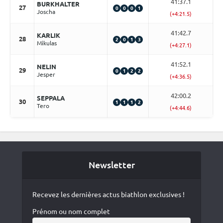
41:37.1
BURKHALTER
27
0
0
0
1
Joscha
(+4:21.5)
41:42.7
KARLIK
28
2
0
1
3
Mikulas
(+4:27.1)
41:52.1
NELIN
29
0
1
2
2
Jesper
(+4:36.5)
42:00.2
SEPPALA
30
1
1
1
2
Tero
(+4:44.6)
Newsletter
Recevez les dernières actus biathlon exclusives !
Prénom ou nom complet