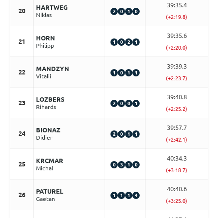
39:35.4
HARTWEG
20
2
0
1
0
Niklas
(+2:19.8)
39:35.6
HORN
21
1
0
2
1
Philipp
(+2:20.0)
39:39.3
MANDZYN
22
1
0
1
1
Vitalii
(+2:23.7)
39:40.8
LOZBERS
23
2
0
0
1
Rihards
(+2:25.2)
39:57.7
BIONAZ
24
2
0
1
1
Didier
(+2:42.1)
40:34.3
KRCMAR
25
0
3
1
0
Michal
(+3:18.7)
40:40.6
PATUREL
26
1
1
1
4
Gaetan
(+3:25.0)