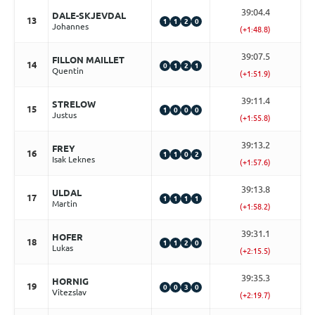
39:04.4
DALE-SKJEVDAL
13
1
1
2
0
Johannes
(+1:48.8)
39:07.5
FILLON MAILLET
14
0
1
2
1
Quentin
(+1:51.9)
39:11.4
STRELOW
15
1
0
0
0
Justus
(+1:55.8)
39:13.2
FREY
16
1
1
0
2
Isak Leknes
(+1:57.6)
39:13.8
ULDAL
17
1
1
1
1
Martin
(+1:58.2)
39:31.1
HOFER
18
1
1
2
0
Lukas
(+2:15.5)
39:35.3
HORNIG
19
0
0
3
0
Vitezslav
(+2:19.7)