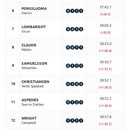
37:42.1
PONSILUOMA
6
0
1
1
1
Martin
(+26.5)
38:06.5
LOMBARDOT
7
0
0
1
0
Oscar
(+50.9)
38:25.0
CLAUDE
8
0
0
1
1
Fabien
(+1:09.4)
38:50.7
SAMUELSSON
9
0
1
1
1
Sebastian
(+1:35.1)
38:52.1
CHRISTIANSEN
10
0
2
0
2
Vetle Sjaastad
(+1:36.5)
38:52.2
ASPENES
11
0
1
2
1
Sverre Dahlen
(+1:36.6)
38:57.8
WRIGHT
12
1
1
1
1
Campbell
(+1:42.2)