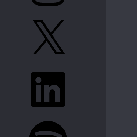
X
LinkedIn
Spotify