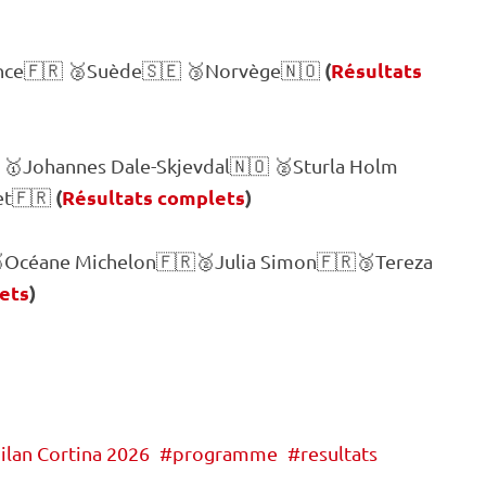
(
Résultats
ance🇫🇷 🥈Suède🇸🇪 🥉Norvège🇳🇴
 🥇Johannes Dale-Skjevdal🇳🇴 🥈Sturla Holm
(
Résultats complets
)
et🇫🇷
🥇Océane Michelon🇫🇷🥈Julia Simon🇫🇷🥉Tereza
ets
)
ilan Cortina 2026
programme
resultats