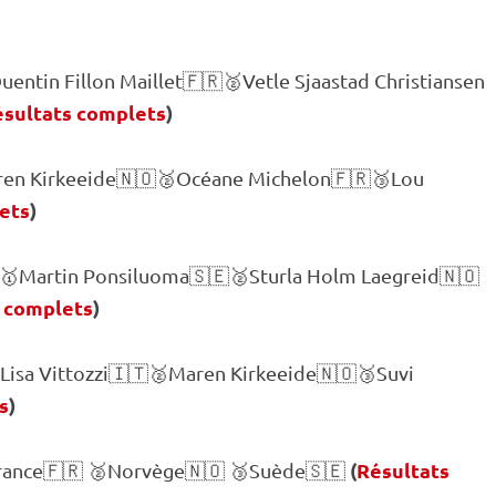
entin Fillon Maillet🇫🇷🥈Vetle Sjaastad Christiansen
sultats complets
)
ren Kirkeeide🇳🇴🥈Océane Michelon🇫🇷🥉Lou
ets
)
 🥇Martin Ponsiluoma🇸🇪🥈Sturla Holm Laegreid🇳🇴
 complets
)
Lisa Vittozzi🇮🇹🥈Maren Kirkeeide🇳🇴🥉Suvi
s
)
(
Résultats
France🇫🇷 🥈Norvège🇳🇴 🥉Suède🇸🇪