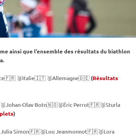
me ainsi que l’ensemble des résultats du biathlon
a.
(
Résultats
nce🇫🇷 🥈Italie🇮🇹 🥉Allemagne🇩🇪
🥇Johan-Olav Botn🇳🇴🥈Éric Perrot🇫🇷🥉Sturla
plets
)
🥇Julia Simon🇫🇷🥈Lou Jeanmonnot🇫🇷🥉Lora