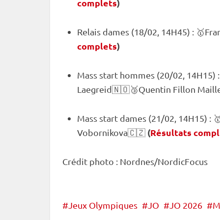
complets
)
Relais
dames (18/02, 14H45) : 🥇Fr
complets
)
Mass start
hommes (20/02, 14H15) :
Laegreid🇳🇴🥉Quentin Fillon Maill
Mass start
dames (21/02, 14H15) : 
(
Résultats compl
Vobornikova🇨🇿
Crédit photo : Nordnes/NordicFocus
Jeux Olympiques
JO
JO 2026
M