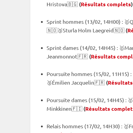
(
Résultats complets
)
Hristova🇧🇬
Sprint
hommes (13/02, 14H00) : 🥇Qu
(
Ré
🇳🇴🥉Sturla Holm Laegreid🇳🇴
Sprint
dames (14/02, 14H45) : 🥇Ma
(
Résultats compl
Jeanmonnot🇫🇷
Poursuite
hommes (15/02, 11H15) :
(
Résultats
🥉Émilien Jacquelin🇫🇷
Poursuite
dames (15/02, 14H45) : 
(
Résultats complet
Minkkinen🇫🇮
Relais
hommes (17/02, 14H30) : 🥇