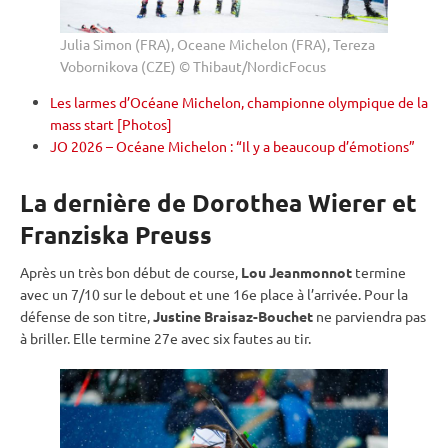
Julia Simon (FRA), Oceane Michelon (FRA), Tereza
Vobornikova (CZE) © Thibaut/NordicFocus
Les larmes d’Océane Michelon, championne olympique de la
mass start [Photos]
JO 2026 – Océane Michelon : “Il y a beaucoup d’émotions”
La dernière de Dorothea Wierer et
Franziska Preuss
Après un très bon début de course,
Lou Jeanmonnot
termine
avec un 7/10 sur le
debout
et une 16e place à l’arrivée. Pour la
défense de son titre,
Justine Braisaz-Bouchet
ne parviendra pas
à briller. Elle termine 27e avec six fautes au tir.