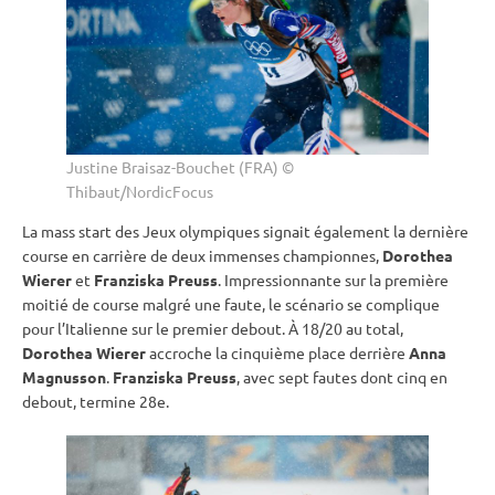
Justine Braisaz-Bouchet (FRA) ©
Thibaut/NordicFocus
La
mass start
des
Jeux olympiques
signait également la dernière
course en carrière de deux immenses championnes,
Dorothea
Wierer
et
Franziska Preuss
. Impressionnante sur la première
moitié de course malgré une faute, le scénario se complique
pour l’Italienne sur le premier
debout
. À 18/20 au total,
Dorothea Wierer
accroche la cinquième place derrière
Anna
Magnusson
.
Franziska Preuss
, avec sept fautes dont cinq en
debout
, termine 28e.