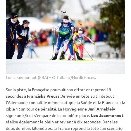
Lou Jeanmonnot (FRA) – © Thibaut/NordicFocus.
Sur la
piste
, la Française poursuit son effort et reprend 19
secondes à
Franziska Preuss
. Arrivée en tête au tir
debout
,
l’Allemande connaît le même sort que la Suède et la France sur la
cible
1 : un tour de
pénalité
. La Norvégienne
Juni Arnekleiv
signe un 5/5 et s’empare de la première place.
Lou Jeanmonnot
réalise également le plein et revient à dix secondes. Dans les
deux derniers kilomètres, la France reprend la tête : un scénario