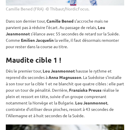
Camille Bened (FRA) -© Thibaut/NordicFocus.
Dans son dernier tour,
Camille Bened
s’accroche mais ne
parvient pas à réduire l’écart. Au passage de
relais
,
Lou
Jeanmonnot
s’élance avec 55 secondes de retard sur la Suède.
Comme
Emilien Jacquelin
la veille, il faut désormais remonter
pour rester dans la course au titre.
Maudite cible 1 !
Dès le premier tour,
Lou Jeanmonnot
hausse le rythme et
reprend dix secondes à
Anna Magnusson
. La Suédoise s’installe
à son tour sur la
cible
1 et ne blanchit que quatre cibles : elle part
pour un tour de
pénalité
. Derrière,
Franziska Preuss
réalise le
plein et ressort en tête, suivie d’un groupe comprenant
notamment la Norvège et la Bulgarie.
Lou Jeanmonnot
,
contrainte d’utiliser deux pioches, ressort à 43 secondes de
l’Allemagne et à huit secondes de la Suède.