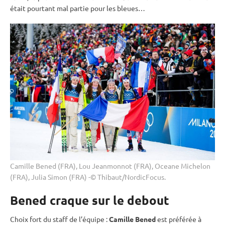
était pourtant mal partie pour les bleues…
Camille Bened (FRA), Lou Jeanmonnot (FRA), Oceane Michelon
(FRA), Julia Simon (FRA) -© Thibaut/NordicFocus.
Bened craque sur le debout
Choix fort du staff de l’équipe :
Camille Bened
est préférée à