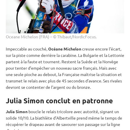
Oceane Michelon (FRA) – © Thibaut/NordicFocus.
Impeccable au
couché
,
Océane Michelon
creuse encore l’écart,
sur la
piste
comme derrière la
carabine
. La Bulgarie et la Lettonie
partent à la faute et tournent. Restent la Suède et la Norvège
pour tenter d’empêcher un nouveau sacre français. Mais avec
une seule pioche au
debout
, la Française maîtrise la situation et
transmet le
relais
avec plus de 45 secondes d’avance. Ses rivales
devront se contenter de l’argent ou du bronze.
Julia Simon conclut en patronne
Julia Simon
boucle le
relais
tricolore avec autorité, signant un
solide 10/10. La biathlète d’Albertville prend même le temps de
récupérer le drapeau avant de savourer son passage sur la ligne