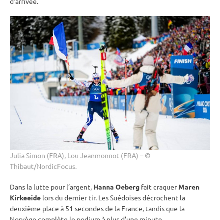
d’arrivée.
Julia Simon (FRA), Lou Jeanmonnot (FRA) – ©
Thibaut/NordicFocus.
Dans la lutte pour l’argent,
Hanna Oeberg
fait craquer
Maren
Kirkeeide
lors du dernier tir. Les Suédoises décrochent la
deuxième place à 51 secondes de la France, tandis que la
Norvège complète le podium à plus d’une minute.