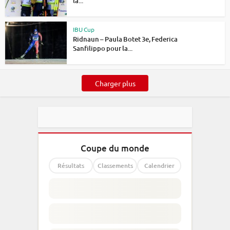
la...
IBU Cup
Ridnaun – Paula Botet 3e, Federica
Sanfilippo pour la...
Charger plus
Coupe du monde
Résultats
Classements
Calendrier