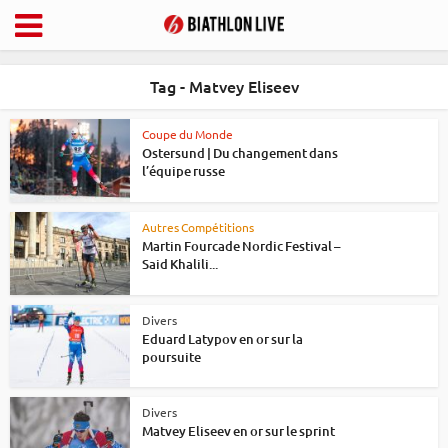
Tag - Matvey Eliseev
Coupe du Monde
Ostersund | Du changement dans
l’équipe russe
Autres Compétitions
Martin Fourcade Nordic Festival –
Said Khalili...
Divers
Eduard Latypov en or sur la
poursuite
Divers
Matvey Eliseev en or sur le sprint