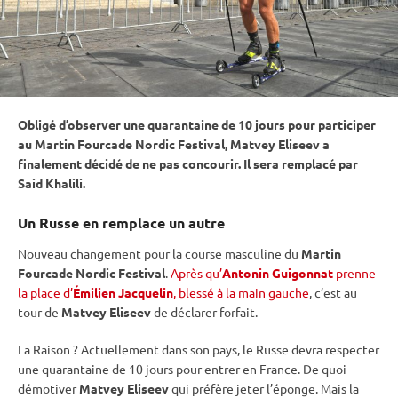
Obligé d’observer une quarantaine de 10 jours pour participer
au Martin Fourcade Nordic Festival, Matvey Eliseev a
finalement décidé de ne pas concourir. Il sera remplacé par
Said Khalili.
Un Russe en remplace un autre
Nouveau changement pour la course masculine du
Martin
Fourcade Nordic Festival
.
Après qu’
Antonin Guigonnat
prenne
la place d’
Émilien Jacquelin
, blessé à la main gauche
, c’est au
tour de
Matvey Eliseev
de déclarer forfait.
La Raison ? Actuellement dans son pays, le Russe devra respecter
une quarantaine de 10 jours pour entrer en France. De quoi
démotiver
Matvey Eliseev
qui préfère jeter l’éponge. Mais la