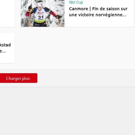
IBU Cup
Canmore | Fin de saison sur
une victoire norvégienne...
kstad
...
Charger plus