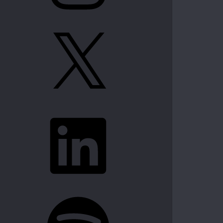
X
LinkedIn
Spotify