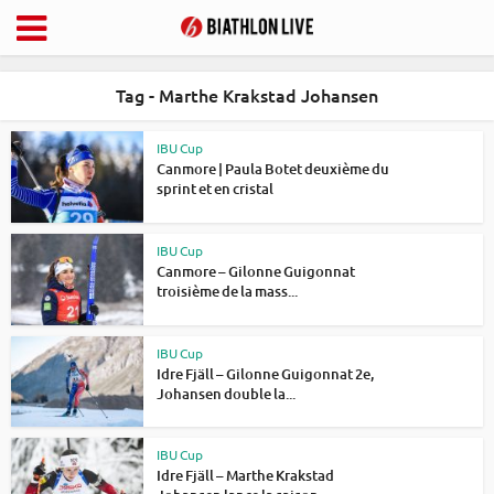
Tag - Marthe Krakstad Johansen
IBU Cup
Canmore | Paula Botet deuxième du
sprint et en cristal
IBU Cup
Canmore – Gilonne Guigonnat
troisième de la mass...
IBU Cup
Idre Fjäll – Gilonne Guigonnat 2e,
Johansen double la...
IBU Cup
Idre Fjäll – Marthe Krakstad