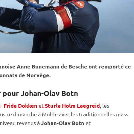
danoise Anne Bunemann de Besche ont remporté ce
ionnats de Norvège.
ur pour Johan-Olav Botn
Frida Dokken
Sturla Holm Laegreid
,
ar
et
les
s ce dimanche à Molde avec les traditionnelles
mass
Johan-Olav Botn
 niveau revenus à
et