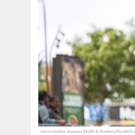
Sverre Dahlen Aspenes (NOR) © Nordnes/NordicFoc