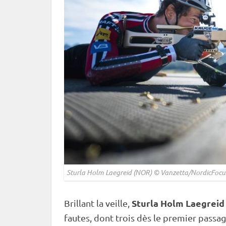
Sturla Holm Laegreid (NOR) © Vanzetta/NordicFocu
Sturla Holm Laegreid
Brillant la veille,
fautes, dont trois dès le premier passag