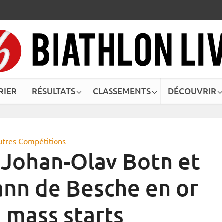
RIER
RÉSULTATS
CLASSEMENTS
DÉCOUVRIR
utres Compétitions
 Johan-Olav Botn et
nn de Besche en or
s mass starts