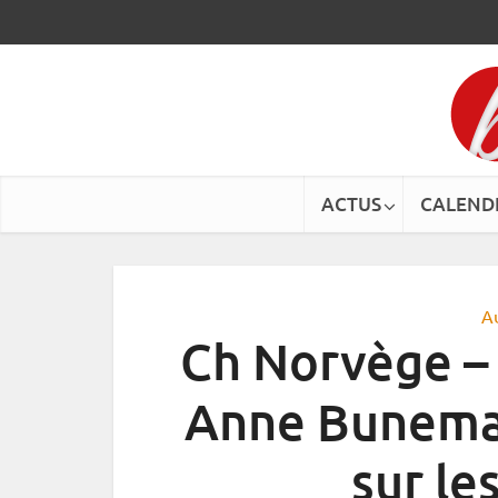
ACTUS
CALEND
A
Ch Norvège –
Anne Bunema
sur le