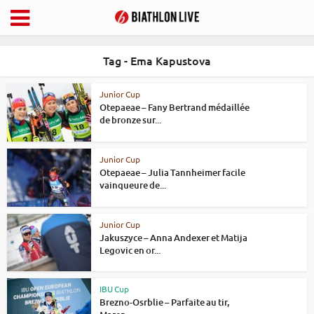
Tag - Ema Kapustova
Junior Cup
Otepaeae – Fany Bertrand médaillée
de bronze sur...
Junior Cup
Otepaeae – Julia Tannheimer facile
vainqueure de...
Junior Cup
Jakuszyce – Anna Andexer et Matija
Legovic en or...
IBU Cup
Brezno-Osrblie – Parfaite au tir,