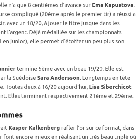
Ema Kapustova
 elle n’a que 8 centièmes d’avance sur
.
rse compliqué (20ème après le premier tir) a réussi a
, avec un 18/20, à jouer le titre jusque dans les
nt l’argent. Déjà médaillée sur les championnats
 en junior), elle permet d’étoffer un peu plus son
annier
termine 5ème avec un beau 19/20. Elle est
Sara Andersson
par la Suédoise
. Longtemps en tête
Lisa Siberchicot
. Toutes deux à 16/20 aujourd’hui,
ant. Elles terminent respectivement 21ème et 29ème.
hommes
Kasper Kalkenberg
yait
rafler l’or sur ce format, dans
r font encore mieux en réalisant un très beau triplé où