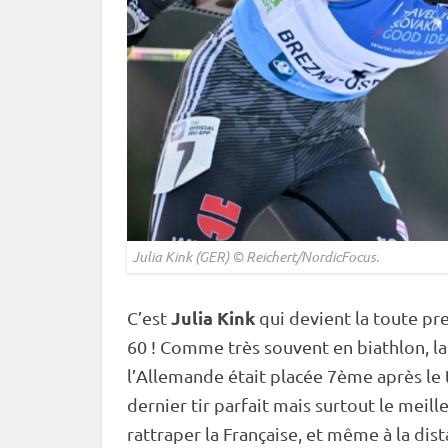
Julia Kink (GER) © Reichert/NordicFocus.
Julia Kink
C’est
qui devient la toute p
60 ! Comme très souvent en biathlon, la 
l’Allemande était placée 7ème après le 
dernier tir parfait mais surtout le meill
rattraper la Française, et même à la dis