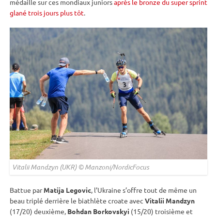
médaille sur ces mondiaux juniors
après le bronze du super sprint
glané trois jours plus tôt
.
Vitalii Mandzyn (UKR) © Manzoni/NordicFocus
Battue par
Matija Legovic
, l’Ukraine s’offre tout de même un
beau triplé derrière le biathlète croate avec
Vitalii Mandzyn
(17/20) deuxième,
Bohdan Borkovskyi
(15/20) troisième et