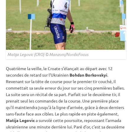
Matija Legovic (CRO) © Manzoni/NordicFocus
Quatrième la veille, le Croate s’élançait au départ avec 12
secondes de retard sur l’Ukrainien
Bohdan Borkovskyi
.
Revenant sur la tête de course pour le premier tir
couché
, il
commettait sa seule erreur du jour sur ses cinq premières balles.
La suite sera un récital de sa part. Parfait sur le deuxième tir, il
prenait seul les commandes de la course. Une première place
qu’il maintiendra jusqu’à la ligne d’arrivée, grâce à deux derniers
sans-faute face aux cibles. Le plus rapide en
piste
également,
Matija Legovic
a survolé cette
poursuite
, repoussant l’armada
ukrainienne une minute derrière lui. Paré d’or, c’est sa deuxième