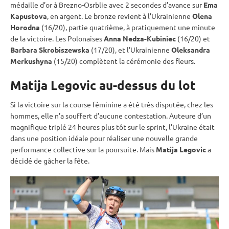
médaille d’or à Brezno-Osrblie avec 2 secondes d’avance sur
Ema
Kapustova
, en argent. Le bronze revient à l’Ukrainienne
Olena
Horodna
(16/20), partie quatrième, à pratiquement une minute
de la victoire. Les Polonaises
Anna Nedza-Kubiniec
(16/20) et
Barbara Skrobiszewska
(17/20), et l’Ukrainienne
Oleksandra
Merkushyna
(15/20) complètent la cérémonie des fleurs.
Matija Legovic au-dessus du lot
Si la victoire sur la course féminine a été très disputée, chez les
hommes, elle n’a souffert d’aucune contestation. Auteure d’un
magnifique triplé 24 heures plus tôt sur le
sprint
, l’Ukraine était
dans une position idéale pour réaliser une nouvelle grande
performance collective sur la
poursuite
. Mais
Matija Legovic
a
décidé de gâcher la fête.