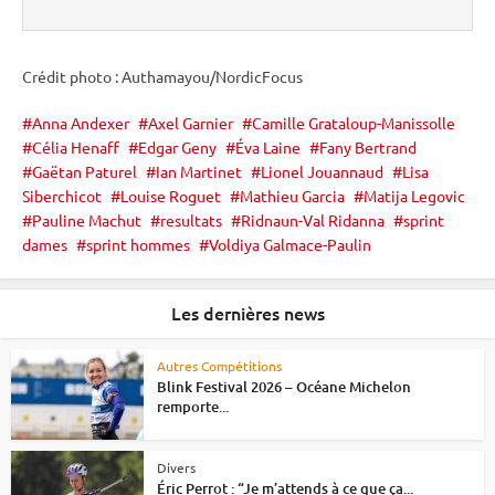
Crédit photo : Authamayou/NordicFocus
Anna Andexer
Axel Garnier
Camille Grataloup-Manissolle
Célia Henaff
Edgar Geny
Éva Laine
Fany Bertrand
Gaëtan Paturel
Ian Martinet
Lionel Jouannaud
Lisa
Siberchicot
Louise Roguet
Mathieu Garcia
Matija Legovic
Pauline Machut
resultats
Ridnaun-Val Ridanna
sprint
dames
sprint hommes
Voldiya Galmace-Paulin
Les dernières news
Autres Compétitions
Blink Festival 2026 – Océane Michelon
remporte...
Divers
Éric Perrot : “Je m’attends à ce que ça...