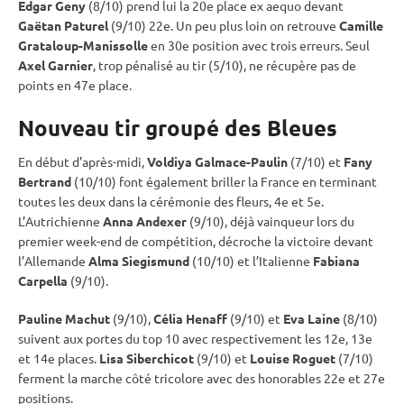
Edgar Geny
(8/10) prend lui la 20e place ex aequo devant
Gaëtan Paturel
(9/10) 22e. Un peu plus loin on retrouve
Camille
Grataloup-Manissolle
en 30e position avec trois erreurs. Seul
Axel Garnier
, trop pénalisé au tir (5/10), ne récupère pas de
points en 47e place.
Nouveau tir groupé des Bleues
En début d’après-midi,
Voldiya Galmace-Paulin
(7/10) et
Fany
Bertrand
(10/10) font également briller la France en terminant
toutes les deux dans la cérémonie des fleurs, 4e et 5e.
L’Autrichienne
Anna Andexer
(9/10), déjà vainqueur lors du
premier week-end de compétition, décroche la victoire devant
l’Allemande
Alma Siegismund
(10/10) et l’Italienne
Fabiana
Carpella
(9/10).
Pauline Machut
(9/10),
Célia Henaff
(9/10) et
Eva Laine
(8/10)
suivent aux portes du top 10 avec respectivement les 12e, 13e
et 14e places.
Lisa Siberchicot
(9/10) et
Louise Roguet
(7/10)
ferment la marche côté tricolore avec des honorables 22e et 27e
positions.