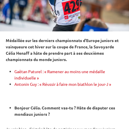
Médaillée sur les derniers championnats d’Europe juniors et
vainqueure cet hiver sur la coupe de France, la Savoyarde
Célia Henaff a hâte de prendre part à ses deuxièmes
championnats du monde
juniors.
Gaëtan Paturel : « Ramener au moins une médaille
individuelle »
Antonin Guy : « Réussir à faire mon biathlon le jour-J »
Bonjour Célia. Comment vas-tu ? Hâte de disputer ces
mondiaux juniors ?
Je vais bien. J’ai très hâte de participer aux mondiaux juniors,