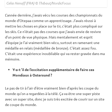
Celia Henaff (FRA) © Thibaut/NordicFocus
L’année dernière, j’avais vécu les courses des
championnats du
monde
d’Otepaa comme un apprentissage. J’avais réussi à
mettre les choses en place sur le tir, c’était plus compliqué sur
les skis. Ce n’était pas des courses que j’avais envie de revivre
d’un point de vue physique. Mais mentalement et esprit
d’équipe je l’ai vraiment bien vécu, surtout en ramenant une
médaille en
relais
(médaillée de bronze). C’était assez fou.
C’était une expérience inoubliable qui va rester gravée dans ma
mémoire.
Y-a-t ’il de l’excitation supplémentaire de faire ces
Mondiaux à
Ostersund
?
Le
pas de tir
à l’air d’être vraiment bien d’après les
coupe du
monde
qu’on a regardées à la télé. Ça va être une super
piste
avec un super site, donc je suis très excitée de courir sur un site
de
coupe du monde
.