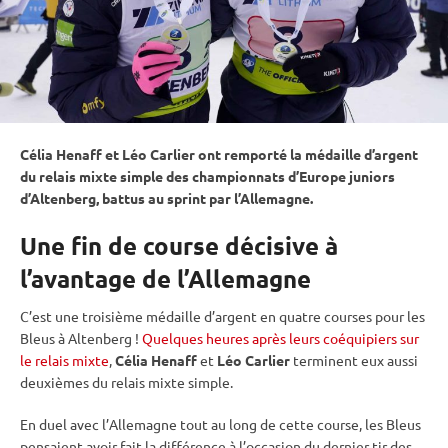
Célia Henaff et Léo Carlier ont remporté la médaille d’argent
du
relais
mixte
simple des championnats d’Europe juniors
d’Altenberg, battus au
sprint
par l’Allemagne.
Une fin de course décisive à
l’avantage de l’Allemagne
C’est une troisième médaille d’argent en quatre courses pour les
Bleus à Altenberg !
Quelques heures après leurs coéquipiers sur
le relais mixte
,
Célia Henaff
et
Léo Carlier
terminent eux aussi
deuxièmes du
relais
mixte
simple.
En duel avec l’Allemagne tout au long de cette course, les Bleus
pensaient avoir fait la différence à l’occasion du dernier tir des