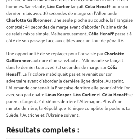
hommes. Sans-faute,
Léo Carlier
lançait
Célia Henaff
pour son
dernier
relais
avec 30 secondes de marge sur l’Allemande
Charlotte Gallbronner
. Une seule pioche au
couché
, la Française
comptait 41 secondes de marge avant d’aborder l’ultime tir de
ce
relais
mixte
simple. Malheureusement,
Célia Henaff
passait à
côté de son passage face aux cibles avec un tour de
pénalité
.
Une opportunité de se replacer pour l’or saisie par
Charlotte
Gallbronner
, auteure d’un sans-faute. L’Allemande se lançait
dans le dernier tour avec 7.3 secondes de marge sur
Célia
Henaff
. La Tricolore n’abdiquait pas et revenait sur son
adversaire avant d’aborder la dernière ligne droite. Au
sprint
,
l’Allemande contenait la Française derrière elle pour s’offrir l’or
avec son partenaire
Linus Kesper
.
Léo Carlier
et
Célia Henaff
se
parent d’argent, 2 dixièmes derrière l’Allemagne. Plus d’une
minute derrière, la République Tchèque complète le podium. La
Suède, l’Autriche et l’Ukraine suivent.
Résultats complets :