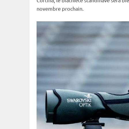
Cortina, le biathlète scandinave sera bi
novembre prochain.