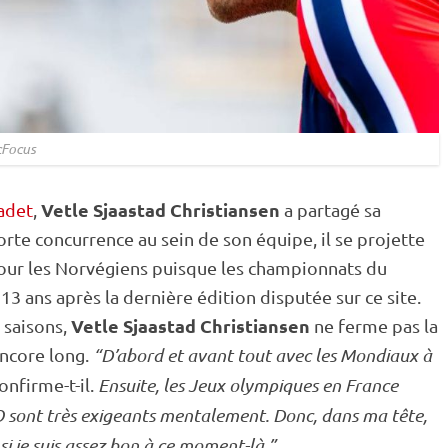
cFocus
Vetle Sjaastad Christiansen
adet
,
a partagé sa
orte concurrence au sein de son équipe, il se projette
our les Norvégiens puisque les
championnats du
, 13 ans après la dernière édition disputée sur ce site.
Vetle Sjaastad Christiansen
 saisons,
ne ferme pas la
ncore long.
“D’abord et avant tout avec les Mondiaux à
confirme-t-il.
Ensuite, les
Jeux olympiques
en France
O sont très exigeants mentalement. Donc, dans ma tête,
si je suis assez bon à ce moment-là.”