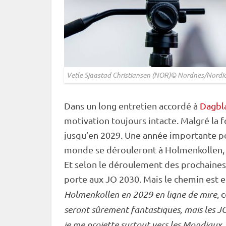
Vetle Sjaastad Christiansen (NOR)© Nordnes/Nordi
Dans un long entretien accordé à
Dagbl
motivation toujours intacte. Malgré la f
jusqu’en 2029. Une année importante p
monde
se dérouleront à
Holmenkollen
Et selon le déroulement des prochaines
porte aux JO 2030. Mais le chemin est e
Holmenkollen
en 2029 en ligne de mire
, 
seront sûrement fantastiques, mais les J
je me projette surtout vers les Mondiaux, 