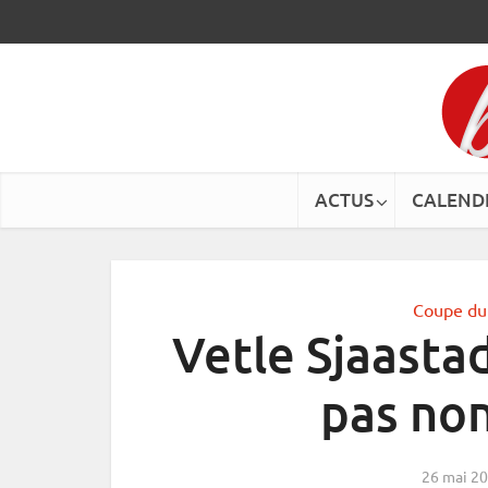
ACTUS
CALEND
Coupe d
Vetle Sjaastad
pas no
26 mai 2