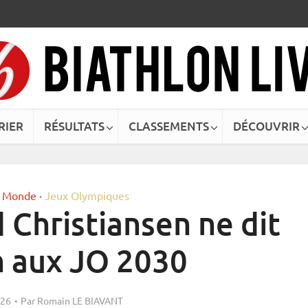
RIER
RÉSULTATS
CLASSEMENTS
DÉCOUVRIR
u Monde
Jeux Olympiques
•
 Christiansen ne dit
n aux JO 2030
026
Par
Romain LE BIAVANT