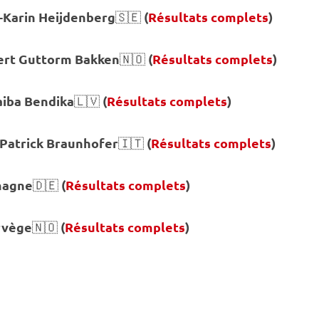
-Karin Heijdenberg
(
Résultats complets
)
🇸🇪
ert Guttorm Bakken
(
Résultats complets
)
🇳🇴
aiba Bendika
(
Résultats complets
)
🇱🇻
Patrick Braunhofer
(
Résultats complets
)
🇮🇹
magne
(
Résultats complets
)
🇩🇪
rvège
(
Résultats complets
)
🇳🇴