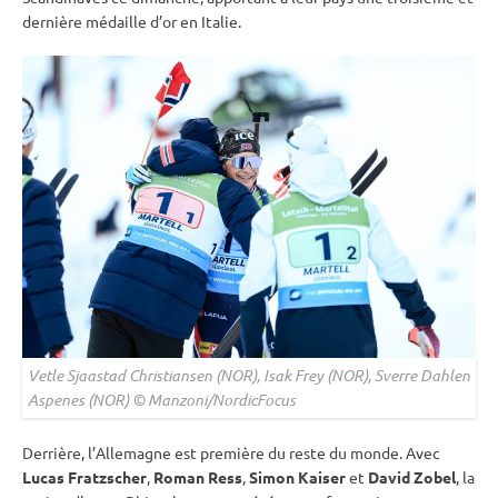
dernière médaille d’or en Italie.
Vetle Sjaastad Christiansen (NOR), Isak Frey (NOR), Sverre Dahlen
Aspenes (NOR) © Manzoni/NordicFocus
Derrière, l’Allemagne est première du reste du monde. Avec
Lucas Fratzscher
,
Roman Ress
,
Simon Kaiser
et
David Zobel
, la