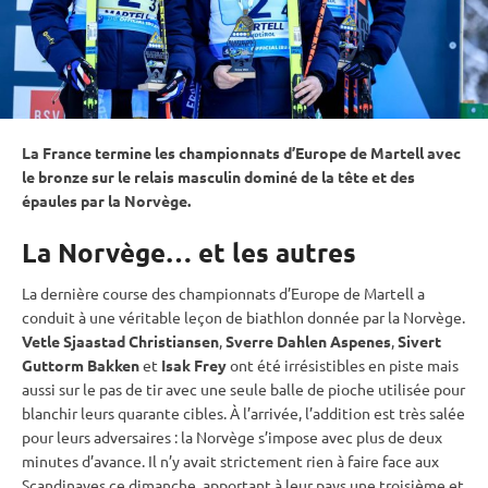
La France termine les championnats d’Europe de Martell avec
le bronze sur le
relais
masculin dominé de la tête et des
épaules par la Norvège.
La Norvège… et les autres
La dernière course des championnats d’Europe de Martell a
conduit à une véritable leçon de biathlon donnée par la Norvège.
Vetle Sjaastad Christiansen
,
Sverre Dahlen Aspenes
,
Sivert
Guttorm Bakken
et
Isak Frey
ont été irrésistibles en
piste
mais
aussi sur le
pas de tir
avec une seule balle de pioche utilisée pour
blanchir leurs quarante cibles. À l’arrivée, l’addition est très salée
pour leurs adversaires : la Norvège s’impose avec plus de deux
minutes d’avance. Il n’y avait strictement rien à faire face aux
Scandinaves ce dimanche, apportant à leur pays une troisième et