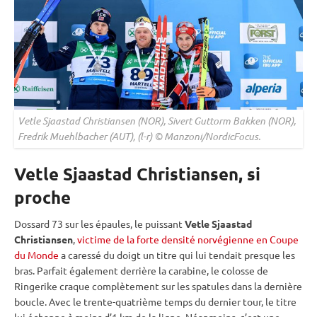
Vetle Sjaastad Christiansen (NOR), Sivert Guttorm Bakken (NOR),
Fredrik Muehlbacher (AUT), (l-r) © Manzoni/NordicFocus.
Vetle Sjaastad Christiansen, si
proche
Dossard 73 sur les épaules, le puissant
Vetle Sjaastad
Christiansen
,
victime de la forte densité norvégienne en Coupe
du Monde
a caressé du doigt un titre qui lui tendait presque les
bras. Parfait également derrière la
carabine
, le colosse de
Ringerike craque complètement sur les spatules dans la dernière
boucle. Avec le trente-quatrième temps du dernier tour, le titre
lui échappe à moins d’1 km de la ligne. Néanmoins, c’est une