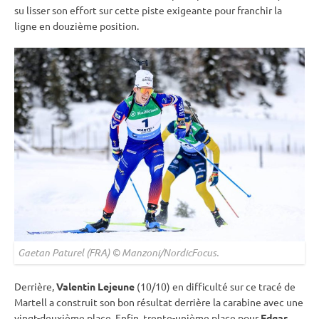
su lisser son effort sur cette
piste
exigeante pour franchir la
ligne en douzième position.
Gaetan Paturel (FRA) © Manzoni/NordicFocus.
Derrière,
Valentin Lejeune
(10/10) en difficulté sur ce tracé de
Martell a construit son bon résultat derrière la
carabine
avec une
vingt-deuxième place. Enfin, trente-unième place pour
Edgar