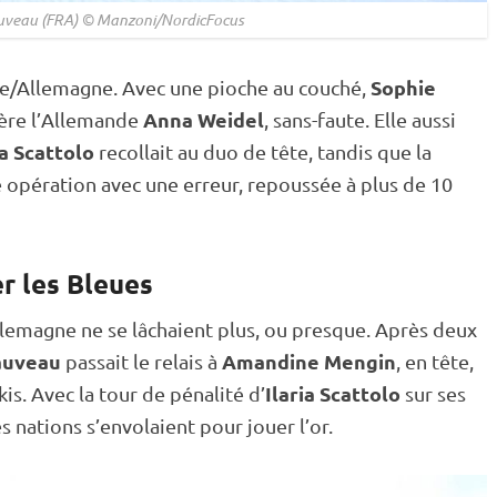
hauveau (FRA) © Manzoni/NordicFocus
Sophie
nce/Allemagne. Avec une pioche au
couché
,
Anna Weidel
ère l’Allemande
, sans-faute. Elle aussi
ia Scattolo
recollait au duo de tête, tandis que la
e opération avec une erreur, repoussée à plus de 10
er les Bleues
’Allemagne ne se lâchaient plus, ou presque. Après deux
auveau
Amandine Mengin
passait le
relais
à
, en tête,
Ilaria Scattolo
kis. Avec la tour de
pénalité
d’
sur ses
s nations s’envolaient pour jouer l’or.