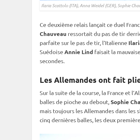
Ilaria Scattolo (ITA), Anna Weidel (GER), Sophie C
Ce deuxième
relais
lançait ce duel Fra
Chauveau
ressortait du
pas de tir
derri
Ilar
parfaite sur le
pas de tir
, l’Italienne
Annie Lind
Suédoise
faisait la mauvais
secondes.
Les Allemandes ont fait pli
Sur la suite de la course, la France et l
Sophie Ch
balles de pioche
au
debout
,
mais toujours les Allemandes dans les s
cinq dernières balles, les deux première