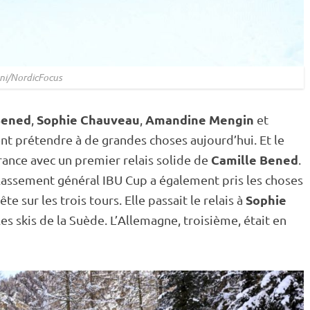
ni/NordicFocus
Bened
Sophie Chauveau
Amandine Mengin
,
,
et
ent prétendre à de grandes choses aujourd’hui. Et le
Camille Bened
France avec un premier
relais
solide de
.
 classement général
IBU
Cup
a également pris les choses
Sophie
te sur les trois tours. Elle passait le
relais
à
s skis de la Suède. L’Allemagne, troisième, était en