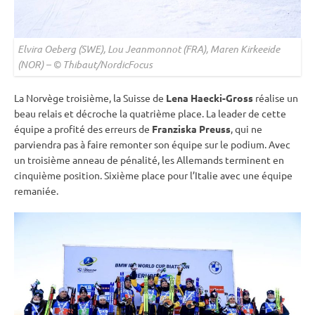
Elvira Oeberg (SWE), Lou Jeanmonnot (FRA), Maren Kirkeeide
(NOR) – © Thibaut/NordicFocus
La Norvège troisième, la Suisse de
Lena Haecki-Gross
réalise un
beau
relais
et décroche la quatrième place. La leader de cette
équipe a profité des erreurs de
Franziska Preuss
, qui ne
parviendra pas à faire remonter son équipe sur le podium. Avec
un troisième
anneau de
pénalité
, les Allemands terminent en
cinquième position. Sixième place pour l’Italie avec une équipe
remaniée.