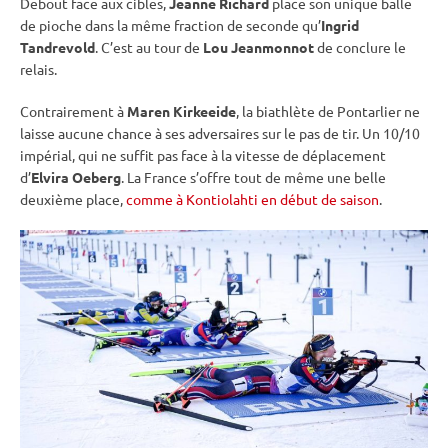
Debout
face aux cibles,
Jeanne Richard
place son unique balle
de pioche dans la même fraction de seconde qu’
Ingrid
Tandrevold
. C’est au tour de
Lou Jeanmonnot
de conclure le
relais
.
Contrairement à
Maren Kirkeeide
, la biathlète de Pontarlier ne
laisse aucune chance à ses adversaires sur le
pas de tir
. Un 10/10
impérial, qui ne suffit pas face à la vitesse de déplacement
d’
Elvira Oeberg
. La France s’offre tout de même une belle
deuxième place,
comme à Kontiolahti en début de saison
.