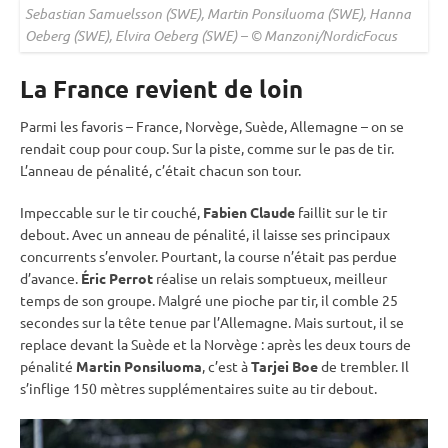
Sebastian Samuelsson (SWE), Martin Ponsiluoma (SWE), Hanna
Oeberg (SWE), Elvira Oeberg (SWE) – © Manzoni/NordicFocus
La France revient de loin
Parmi les favoris – France, Norvège, Suède, Allemagne – on se
rendait coup pour coup. Sur la
piste
, comme sur le
pas de tir
.
L’
anneau de
pénalité
, c’était chacun son tour.
Impeccable sur le tir
couché
,
Fabien Claude
faillit sur le tir
debout
. Avec un
anneau de
pénalité
, il laisse ses principaux
concurrents s’envoler. Pourtant, la course n’était pas perdue
d’avance.
Éric Perrot
réalise un
relais
somptueux, meilleur
temps de son groupe. Malgré une pioche par tir, il comble 25
secondes sur la tête tenue par l’Allemagne. Mais surtout, il se
replace devant la Suède et la Norvège : après les deux tours de
pénalité
Martin Ponsiluoma
, c’est à
Tarjei Boe
de trembler. Il
s’inflige 150 mètres supplémentaires suite au tir
debout
.