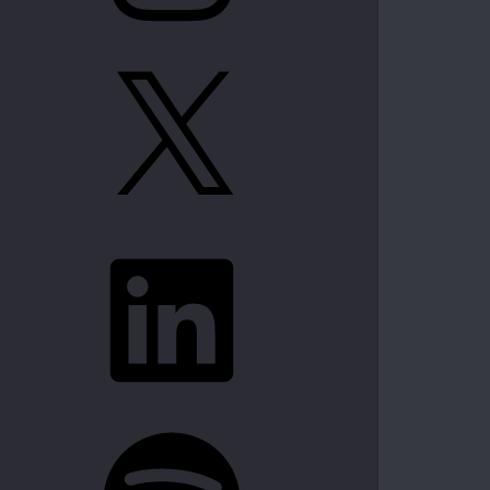
X
LinkedIn
Spotify