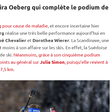
vira Oeberg qui complète le podium de
g pour cause de maladie
, et encore incertaine hier
rg
réalise une très belle performance aujourd’hui en
oé Chevalier
Dorothea Wierer
et
. La Scandinave, une
t moins à son affaire sur les skis. En effet, la Suédoise
de ski.
Néanmoins, grâce à son cinquième podium
Julia Simon
oints au général sur
, puisqu’elle revient à
 7,5 km.