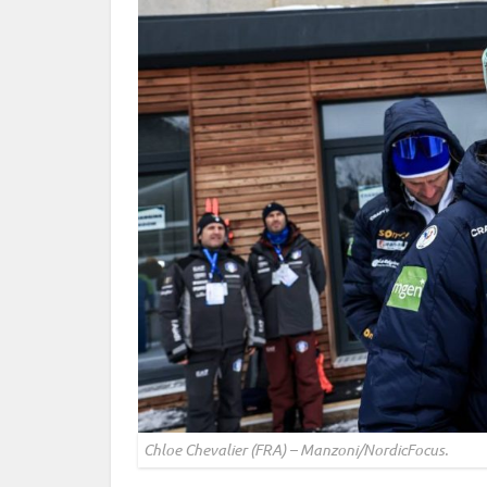
Chloe Chevalier (FRA) – Manzoni/NordicFocus.