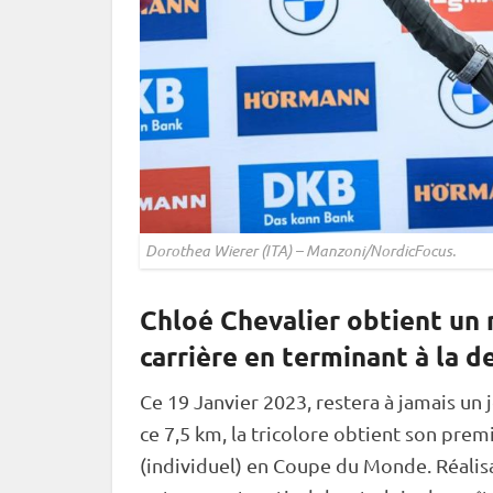
Dorothea Wierer (ITA) – Manzoni/NordicFocus.
Chloé Chevalier obtient un
carrière en terminant à la d
Ce 19 Janvier 2023, restera à jamais un
ce 7,5 km, la tricolore obtient son pre
(
individuel
) en
Coupe du Monde
. Réali