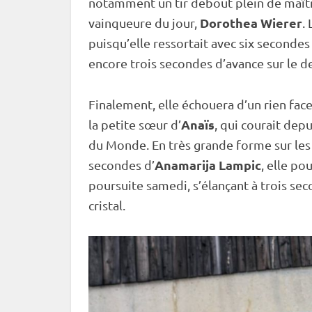
notamment un tir
debout
plein de maîtr
Dorothea Wierer
vainqueure du jour,
.
puisqu’elle ressortait avec six secondes 
encore trois secondes d’avance sur le d
Finalement, elle échouera d’un rien face
Anaïs
la petite sœur d’
, qui courait de
du Monde
. En très grande forme sur les
Anamarija Lampic
secondes d’
, elle po
poursuite
samedi, s’élançant à trois se
cristal
.