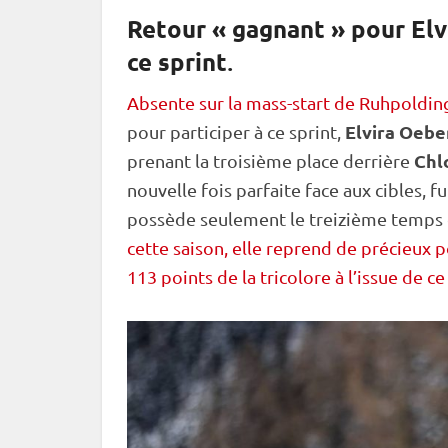
Retour « gagnant » pour El
ce sprint
.
Absente sur la mass-start de Ruhpoldin
Elvira Oebe
pour participer à ce
sprint
,
Chl
prenant la troisième place derrière
nouvelle fois parfaite face aux cibles, fu
possède seulement le treizième temps 
cette saison, elle reprend de précieux p
113 points de la tricolore à l’issue de ce