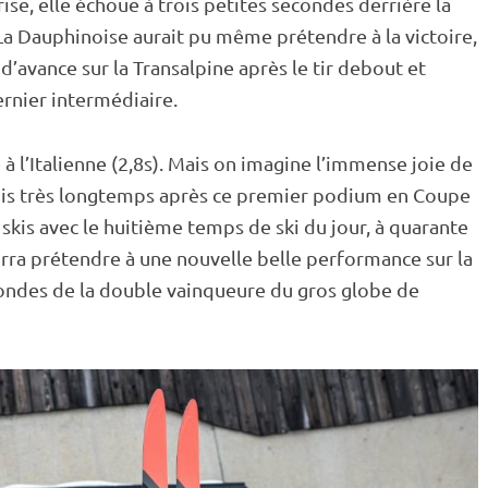
ise, elle échoue à trois petites secondes derrière la
 La Dauphinoise aurait pu même prétendre à la victoire,
d’avance sur la Transalpine après le tir
debout
et
ernier intermédiaire.
 à l’Italienne (2,8s). Mais on imagine l’immense joie de
puis très longtemps après ce premier podium en
Coupe
 skis avec le huitième temps de ski du jour, à quarante
urra prétendre à une nouvelle belle performance sur la
condes de la double vainqueure du gros
globe de