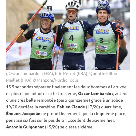
gOscar Lombardot (FRA), Eric Perrot (FRA), Quentin Fillon
Maillet (FRA) © Manzoni/NordicFocus
15.5 secondes séparent finalement les deux hommes à l’arrivée,
et plus d’une minute sur le troisième,
Oscar Lombardot
, auteur
d’une très belle remontée (parti quinzième) grâce à un solide
19/20 derrière la
carabine
.
Fabien Claude
(17/20) quatrième,
Émilien Jacquelin
ne prend finalement que la cinquième place,
pénalisé six fois sur le
pas de tir
. Excellent deuxième hier,
Antonin Guigonnat
(15/20) se classe sixième.