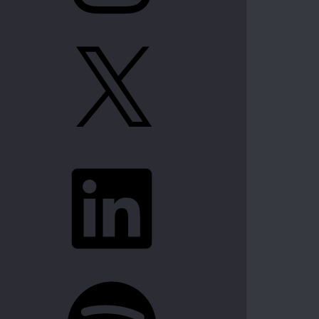
X
LinkedIn
Spotify