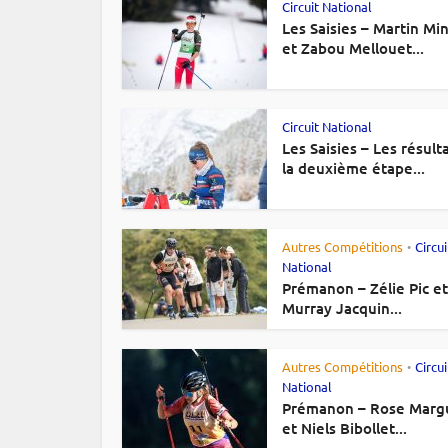
Circuit National
Les Saisies – Martin Min
et Zabou Mellouet...
Circuit National
Les Saisies – Les résult
la deuxième étape...
Autres Compétitions
Circui
•
National
Prémanon – Zélie Pic et
Murray Jacquin...
Autres Compétitions
Circui
•
National
Prémanon – Rose Marg
et Niels Bibollet...