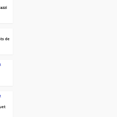
azzi
ats de
t
t
uet