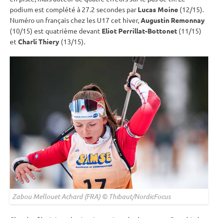
podium est complété à 27.2 secondes par
Lucas Moine
(12/15).
Numéro un français chez les U17 cet hiver,
Augustin Remonnay
(10/15) est quatrième devant
Eliot Perrillat-Bottonet
(11/15)
et
Charli Thiery
(13/15).
Zabou Mellouet Achard (FRA) © Thibaut/NordicFocus