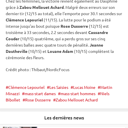
Chez les féminines, la victoire revient également au Dauphiné
grâce à
Zabou Mellouet Achard
. Malgré deux erreurs sur son
dernier tir (12/15 au total), elle l’emporte pour 30.1 secondes sur
Clémence Lepouriel
(11/15). La lutte pour le podium a été
intense jusqu’au bout puisque
Rose Dusserre
(12/15) est
troisième à 33 secondes, 2.2 secondes devant
Cassandre
Couder
(10/15) quatrième, qui a perdu gros sur ses cinq
dernières balles avec quatre tours de
pénalité
.
Jeanne
Dautheville
(10/15) et
Louane Adam
(10/15) complètent la
cérémonie des fleurs.
Crédit photo : Thibaut/NordicFocus
Clémence Lepouriel
Les Saisies
Lucas Moine
Martin
Minazzi
mass-start dames
mass-start hommes
Niels
Bibollet
Rose Dusserre
Zabou Mellouet Achard
Les dernières news