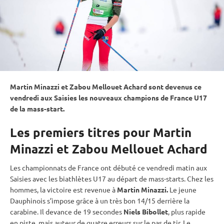
Martin Minazzi et Zabou Mellouet Achard sont devenus ce
vendredi aux Saisies les nouveaux champions de France U17
de la mass-start.
Les premiers titres pour Martin
Minazzi et Zabou Mellouet Achard
Les championnats de France ont débuté ce vendredi matin aux
Saisies avec les biathlètes U17 au départ de mass-starts. Chez les
hommes, la victoire est revenue à
Martin Minazzi.
Le jeune
Dauphinois s’impose grâce à un très bon 14/15 derrière la
carabine
. Il devance de 19 secondes
Niels Bibollet
, plus rapide
en
piste
, mais auteur de quatre erreurs sur le
pas de tir
. Le