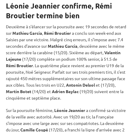
Léonie Jeannier confirme, Rémi
Broutier termine bien
Deuxième à s’élancer sur la
poursuite
avec 19 secondes de retard
sur
Mathieu Garcia
,
Rémi Broutier
a conclu son week-end aux
Saisies par une victoire. Malgré cinq erreurs, il s’impose avec 7.4
secondes d’avance sur
Mathieu Garcia
, deuxième avec le même
score derrière la
carabine
(15/20). Sixième au départ,
Valentin
Lejeune
(17/20) complète un podium 100% senior, à 51.5 de
Rémi Broutier
. La quatrième place revient au premier U19 de la
poursuite
, Noé Seigneur. Parfait sur ses trois premiers tirs, il s’est
rajouté 450 mètres supplémentaires sur son ultime passage face
aux cibles. Tous les trois en U22,
Antonin Delsol
et (17/20),
Martin Botet
(14/20) et
Adrien Baylac
(19/20) suivent entre la
cinquième et septième place.
Sur la
poursuite
féminine,
Léonie Jeannier
a confirmé sa victoire
de la veille avec autorité. Avec un 19/20 au tir, la Française
s’impose avec une large avec sur ses compatriotes. La deuxième
du jour,
Camille Coupé
(17/20), a franchi la ligne d’arrivée avec 2