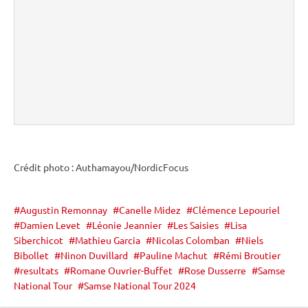
Crédit photo : Authamayou/NordicFocus
Augustin Remonnay
Canelle Midez
Clémence Lepouriel
Damien Levet
Léonie Jeannier
Les Saisies
Lisa
Siberchicot
Mathieu Garcia
Nicolas Colomban
Niels
Bibollet
Ninon Duvillard
Pauline Machut
Rémi Broutier
resultats
Romane Ouvrier-Buffet
Rose Dusserre
Samse
National Tour
Samse National Tour 2024