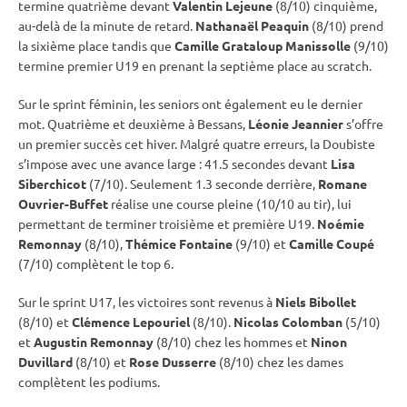
termine quatrième devant
Valentin Lejeune
(8/10) cinquième,
au-delà de la minute de retard.
Nathanaël Peaquin
(8/10) prend
la sixième place tandis que
Camille Grataloup Manissolle
(9/10)
termine premier U19 en prenant la septième place au scratch.
Sur le
sprint
féminin, les seniors ont également eu le dernier
mot. Quatrième et deuxième à Bessans,
Léonie Jeannier
s’offre
un premier succès cet hiver. Malgré quatre erreurs, la Doubiste
s’impose avec une avance large : 41.5 secondes devant
Lisa
Siberchicot
(7/10). Seulement 1.3 seconde derrière,
Romane
Ouvrier-Buffet
réalise une course pleine (10/10 au tir), lui
permettant de terminer troisième et première U19.
Noémie
Remonnay
(8/10),
Thémice Fontaine
(9/10) et
Camille Coupé
(7/10) complètent le top 6.
Sur le
sprint
U17, les victoires sont revenus à
Niels Bibollet
(8/10) et
Clémence Lepouriel
(8/10).
Nicolas Colomban
(5/10)
et
Augustin Remonnay
(8/10) chez les hommes et
Ninon
Duvillard
(8/10) et
Rose Dusserre
(8/10) chez les dames
complètent les podiums.