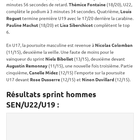
minutes 56 secondes de retard.
Thémice Fontaine
(18/20), U22,
complète le podium à 3 minutes 34 secondes. Quatrième,
Louis
Roguet
termine première U19 avec le 17/20 derrière la
carabine
.
Pauline Machut
(18/20) et
Lisa Siberchicot
complètent le top
6.
En U17, la
poursuite
masculine est revenue à
Nicolas Colomban
(11/15), deuxième la veille. Une faute de moins pour le
vainqueur du
sprint
Niels Bibollet
(13/15), deuxième devant
Augustin Remonnay
(11/15), une nouvelle fois troisième. Partie
cinquième,
Canelle Midez
(12/15) l’emporte sur la
poursuite
U17 devant
Rose Dusserre
(12/15) et
Ninon Duvillard
(12/15).
Résultats sprint hommes
SEN/U22/U19 :