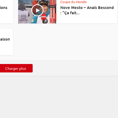
Coupe du Monde
ions
Nove Mesto – Anaïs Bescond
: “Ça fait...
saison
Charger plus