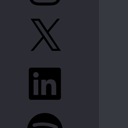
X
LinkedIn
Spotify