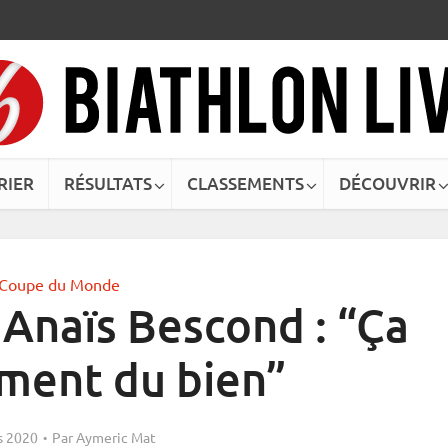
RIER
RÉSULTATS
CLASSEMENTS
DÉCOUVRIR
Coupe du Monde
Anaïs Bescond : “Ça
iment du bien”
s 2020
Par
Aymeric Mat