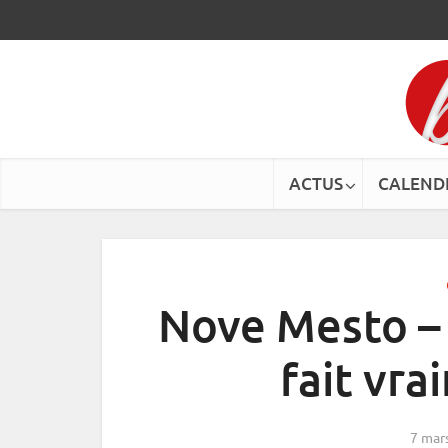
ACTUS
CALEND
Nove Mesto – 
fait vra
7 mar