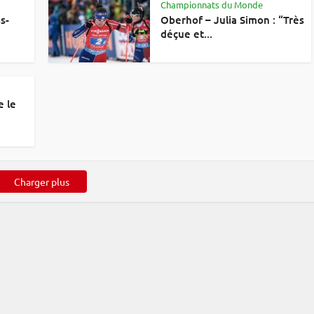
Championnats du Monde
s-
Oberhof – Julia Simon : “Très
déçue et...
e le
Charger plus