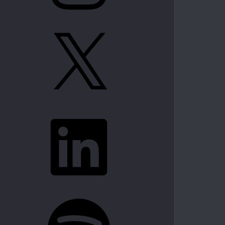
X
LinkedIn
Spotify