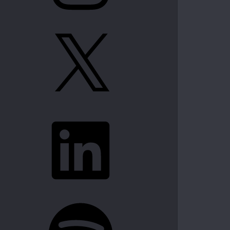
X
LinkedIn
Spotify