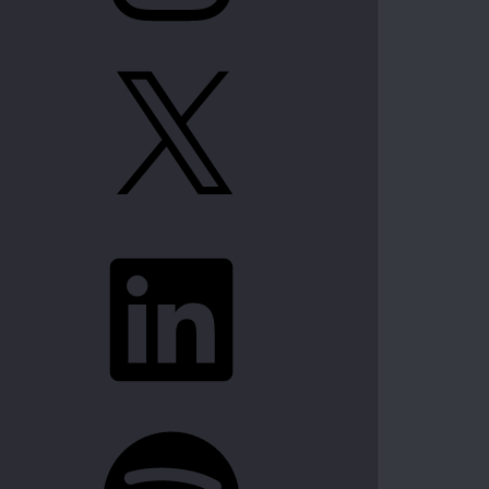
X
LinkedIn
Spotify