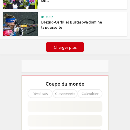
sur...
IBU Cup
Brezno-Osrblie | Burtasova domine
la poursuite
Charger plus
Coupe du monde
Résultats
Classements
Calendrier