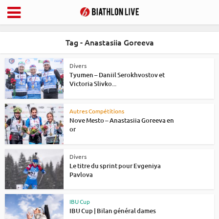
Tag - Anastasiia Goreeva
Divers
Tyumen – Daniil Serokhvostov et
Victoria Slivko...
Autres Compétitions
Nove Mesto – Anastasiia Goreeva en
or
Divers
Le titre du sprint pour Evgeniya
Pavlova
IBU Cup
IBU Cup | Bilan général dames