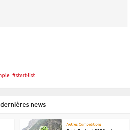
mple
start-list
 dernières news
Autres Compétitions