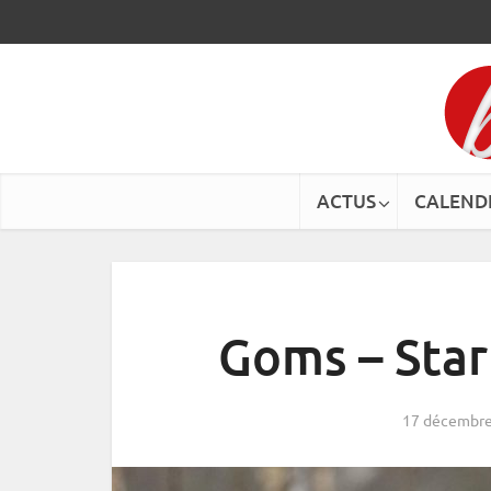
ACTUS
CALEND
Goms – Start
17 décembre