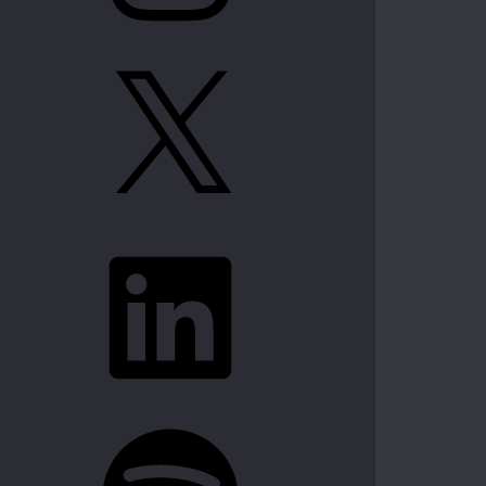
X
LinkedIn
Spotify