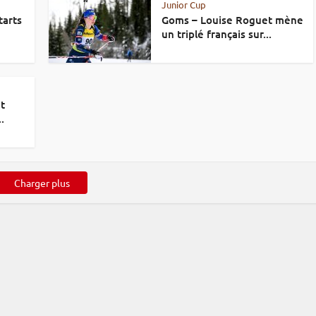
Junior Cup
tarts
Goms – Louise Roguet mène
un triplé français sur...
at
.
Charger plus