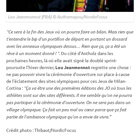
Lou Jeanmonnot (FRA) © Authamayou/NordicFocus
“Ce sera à la fin des Jeux où on pourra faire un bilan. Mais rien que
t’entendre le bip d’un portillon de départ en portant un dossard
avec les anneaux olympiques dessus… Rien que ça, ça a été un
rêve à un moment donné ! “
. Du côté d’Antholz dans les
prochaines heures, là où elle avait signé le doublé sprint-
poursuite l’hiver dernier,
Lou Jeanmonnot
regrette une chose :
ne pas pouvoir vivre la cérémonie d’ouverture sur place à cause
de l’éclatement des sites olympiques pour ces Jeux de Milan-
Cortina :
“Ça va être une des premières éditions des JO où tous les
athlètes sont sur des sites différents. Il me semble qu’on ne pourra
pas participer à la cérémonie d’ouverture. On ne sera pas dans un
village olympique. Ça fait un peu mal au cœur parce que ça fait
partie de l’ambiance olympique qu’on a envie de vivre.”
Crédit photo : Thibaut/NordicFocus