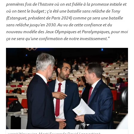
premières fois de l’histoire où on est fidèle à la promesse initiale et
où on tient le budget ; ç’a été une bataille sans relâche de Tony
(Estanguet, président de Paris 2024) comme ça sera une bataille
sans relâche jusqu’en 2030. Au vu de cette confiance et du
nouveau modèle des
Jeux Olympiques
et Paralympiques, pour moi
ça ne sera qu’une confirmation de notre investissement.”
urent Wauquiez, Marti Fourcade David Lappartient –