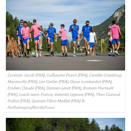
Corentin Jacob (FRA), Guillaume Poirot (FRA), Camille Grataloup
Manissolle (FRA), Leo Carlier (FRA), Oscar Lombardot (FRA),
Emilien Claude (FRA), Damien Levet (FRA), Romain Hurtault
(FRA); coach team France, Valentin Lejeune (FRA), Theo Guiraud
Poillot (FRA), Quentin Fillon Maillet (FRA) ©
Authamayou/NordicFocus