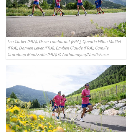
Leo Carlier (FRA), Oscar Lombardot (FRA), Quentin Fillon Maillet
(FRA), Damien Levet (FRA), Emilien Claude (FRA), Camille
Grataloup Manissolle (FRA) © Authamayou/NordicFocus