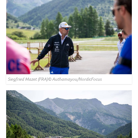
Siegfried Mazet (FRA)© Authamayou/NordicFocus