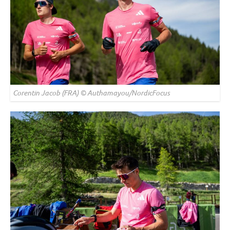
Corentin Jacob (FRA) © Authamayou/NordicFocus