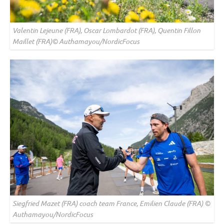
Valentin Lejeune (FRA), Oscar Lombardot (FRA), Quentin Fillon
Maillet (FRA)© Authamayou/NordicFocus
Siegfried Mazet (FRA) coach team France, Emilien Claude (FRA) ©
Authamayou/NordicFocus