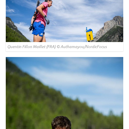
Quentin Fillon Maillet (FRA) © Authamayou/NordicFocus