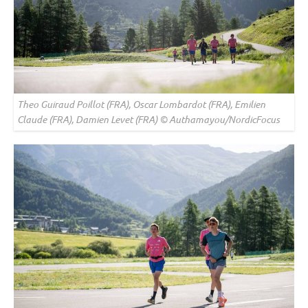
Theo Guiraud Poillot (FRA), Oscar Lombardot (FRA), Emilien
Claude (FRA), Damien Levet (FRA) © Authamayou/NordicFocus