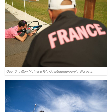
Quentin Fillon Maillet (FRA) © Authamayou/NordicFocus