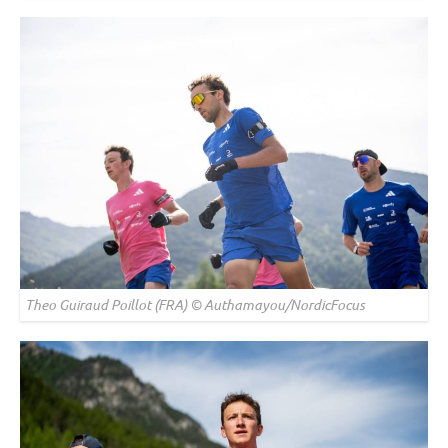
Theo Guiraud Poillot (FRA) © Authamayou/NordicFocus