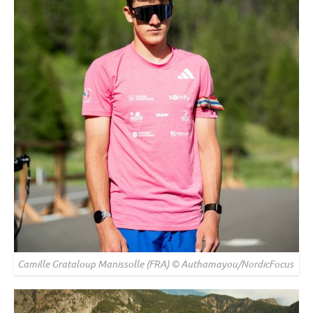
Camille Grataloup Manissolle (FRA) © Authamayou/NordicFocus