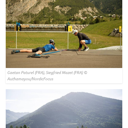
Gaetan Paturel (FRA), Siegfried Mazet (FRA) ©
Authamayou/NordicFocus