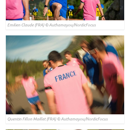
Emilien Claude (FRA) © Authamayou/NordicFocus
Quentin Fillon Maillet (FRA) © Authamayou/NordicFocus