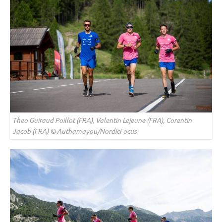
Theo Guiraud Poillot (FRA), Valentin Lejeune (FRA), Corentin
Jacob (FRA) © Authamayou/NordicFocus