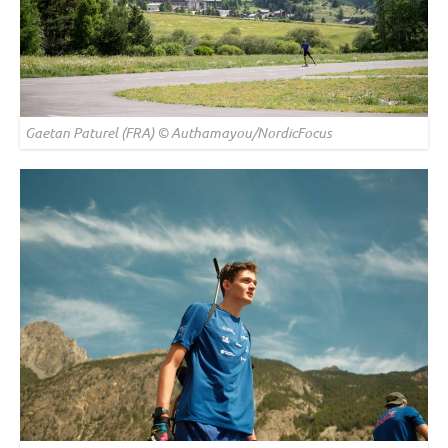
Gaetan Paturel (FRA) © Authamayou/NordicFocus