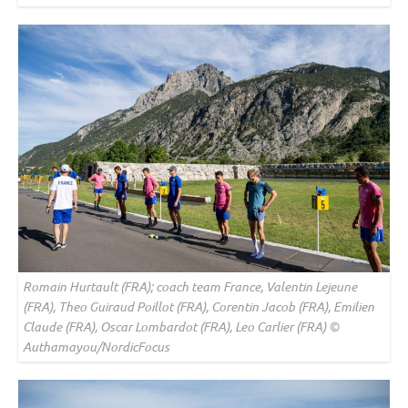
Romain Hurtault (FRA); coach team France, Valentin Lejeune
(FRA), Theo Guiraud Poillot (FRA), Corentin Jacob (FRA), Emilien
Claude (FRA), Oscar Lombardot (FRA), Leo Carlier (FRA) ©
Authamayou/NordicFocus