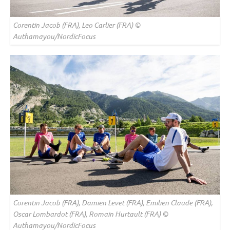
Corentin Jacob (FRA), Leo Carlier (FRA) ©
Authamayou/NordicFocus
Corentin Jacob (FRA), Damien Levet (FRA), Emilien Claude (FRA),
Oscar Lombardot (FRA), Romain Hurtault (FRA) ©
Authamayou/NordicFocus