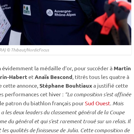
FRA) © Thibaut/NordicFocus
Martin
n évidemment la médaille d’or, pour succéder à
rin-Habert
Anaïs Bescond
et
, titrés tous les quatre à
Stéphane Bouhtiaux
e cette annonce,
a justifié cette
es performances cet hiver :
“La composition s’est affinée
 le patron du biathlon français pour
Sud Ouest
.
Mais
n a les deux leaders du classement général de la
Coupe
ième du général et qui s’est rarement troué sur un
relais
. Il
 les qualités de finisseuse de Julia. Cette composition de