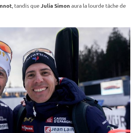
nnot
Julia Simon
, tandis que
aura la lourde tâche de