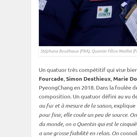
Stéphane Bouthiaux (FRA), Quentin Fillon Maillet (
Un quatuor très compétitif qui vise bie
Fourcade
Simon Desthieux
Marie Do
,
,
PyeongChang
en 2018. Dans la foulée d
composition. Un quatuor défini au vu d
au fur et à mesure de la saison
, explique
pour finir, elle coule un peu de source. O
du monde
, on a Quentin qui est le cinqu
a une grosse fiabilité en
relais
. On connaît