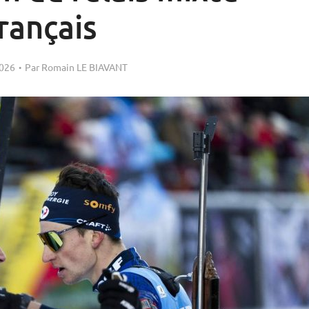
rançais
2026
Par
Romain LE BIAVANT