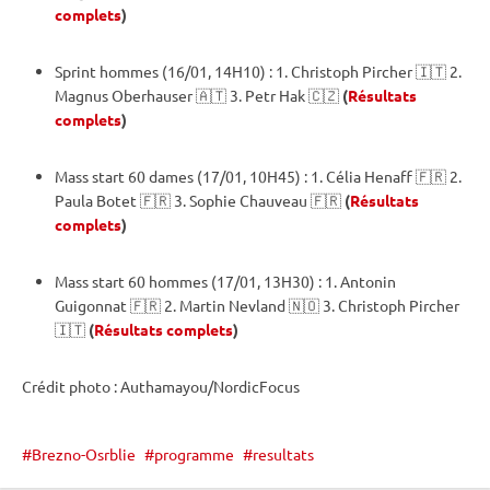
complets
)
Sprint
hommes (16/01, 14H10) : 1. Christoph Pircher 🇮🇹 2.
Magnus Oberhauser 🇦🇹 3. Petr Hak 🇨🇿
(
Résultats
complets
)
Mass start
60 dames (17/01, 10H45) : 1. Célia Henaff 🇫🇷 2.
Paula Botet 🇫🇷 3. Sophie Chauveau 🇫🇷
(
Résultats
complets
)
Mass start
60 hommes (17/01, 13H30) : 1. Antonin
Guigonnat 🇫🇷 2. Martin Nevland 🇳🇴 3. Christoph Pircher
🇮🇹
(
Résultats complets
)
Crédit photo : Authamayou/NordicFocus
Brezno-Osrblie
programme
resultats