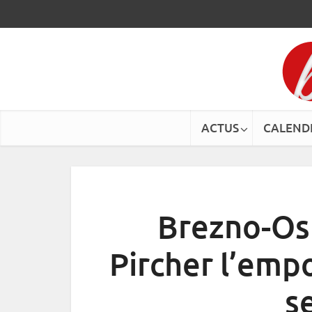
ACTUS
CALEND
Brezno-Osr
Pircher l’emp
s