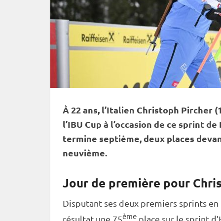
À 22 ans, l’Italien Christoph Pircher 
l’
IBU
Cup
à l’occasion de ce
sprint
de 
termine septième, deux places devan
neuvième.
Jour de première pour Chri
Disputant ses deux premiers sprints en
ème
résultat une 75
place sur le
sprint
d’