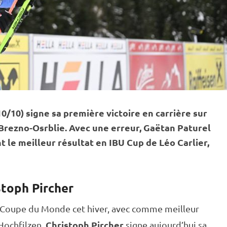
(10/10) signe sa première victoire en carrière sur
Brezno-Osrblie. Avec une erreur, Gaëtan Paturel
t le meilleur résultat en
IBU
Cup
de Léo Carlier,
stoph Pircher
Coupe du Monde
cet hiver, avec comme meilleur
Christoph Pircher
Hochfilzen,
signe aujourd’hui sa