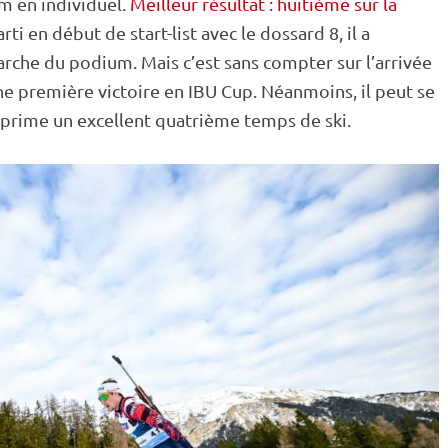
um en
individuel
.
Meilleur résultat : huitième sur la
rti en début de start-list avec le dossard 8, il a
rche du podium. Mais c’est sans compter sur l’arrivée
’une première victoire en
IBU
Cup
. Néanmoins, il peut se
 prime un excellent quatrième temps de ski.