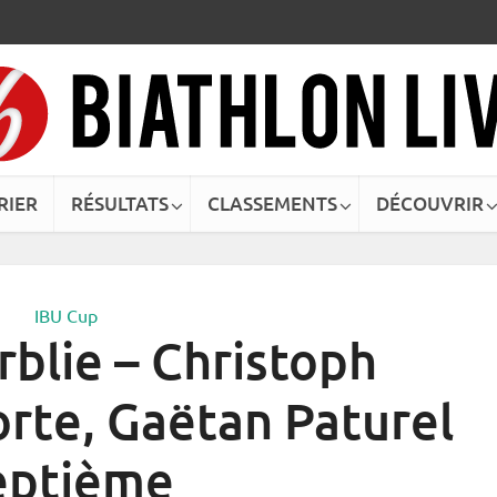
RIER
RÉSULTATS
CLASSEMENTS
DÉCOUVRIR
IBU Cup
blie – Christoph
orte, Gaëtan Paturel
eptième